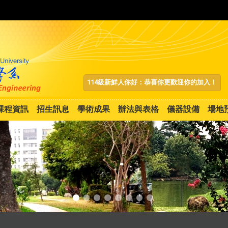
:::
114級新鮮人你好：恭喜你更歡迎你的加入！
課程資訊
招生訊息
學術成果
辦法與表格
儀器設備
場地