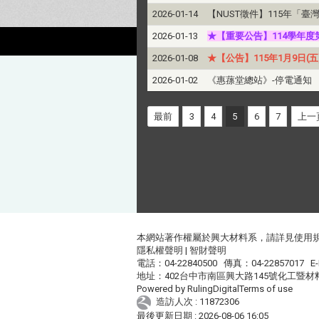
2026-01-14
【NUST徵件】115年「
2026-01-13
★【重要公告】114學年度
2026-01-08
★【公告】115年1月9日
2026-01-02
《惠蓀堂總站》-停電通知
最前
3
4
5
6
7
上一
本網站著作權屬於興大材料系，請詳見
使用
隱私權聲明
|
智財聲明
電話：04-22840500 傳真：04-22857017 E-
地址：402台中市南區興大路145號化工暨材
Powered by
RulingDigital
Terms of use
造訪人次 : 11872306
最後更新日期 :
2026-08-06 16:05