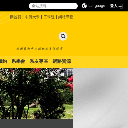
Language
登入
:::
|
|
|
回首頁
中興大學
工學院
網站導覽
預約
系學會
系友專區
網路資源