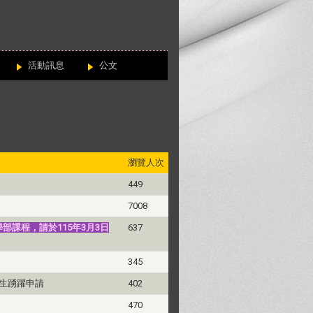
活動訊息
公文
瀏覽人次
449
7008
部課程，請於115年3月3日
637
345
學生踴躍申請
402
470