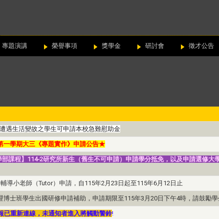
專題演講
榮譽事項
獎學金
研討會
徵才公告
遭遇生活變故之學生可申請本校急難慰助金
度第一學期大三《專題實作》申請公告★
部課程】114-2研究所新生（舊生不可申請）申請學分抵免，以及申請選修大學
導小老師（Tutor）申請，自115年2月23日起至115年6月12日止
理博士班學生出國研修申請補助，申請期限至115年3月20日下午4時，請鼓勵
報已重新連線，未通知者進入將觸動警鈴
!