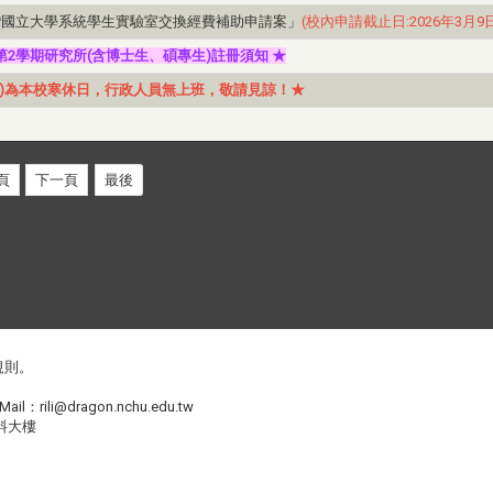
臺灣國立大學系統學生實驗室交換經費補助申請案」
(校內申請截止日:2026年3月9日
第2學期研究所(含博士生、碩專生)註冊須知 ★
(五)為本校寒休日，行政人員無上班，敬請見諒！★
頁
下一頁
最後
規則
。
Mail：
rili@dragon.nchu.edu.tw
料大樓