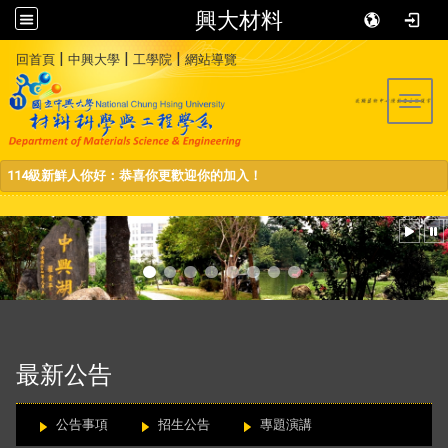
興大材料
:::
|
|
|
回首頁
中興大學
工學院
網站導覽
Toggl
114級新鮮人你好：恭喜你更歡迎你的加入！
:::
最新公告
公告事項
招生公告
專題演講