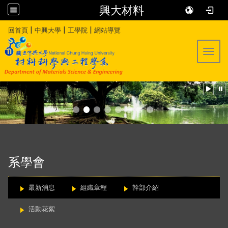
興大材料
:::
|
|
|
回首頁
中興大學
工學院
網站導覽
Toggl
:::
系學會
最新消息
組織章程
幹部介紹
活動花絮