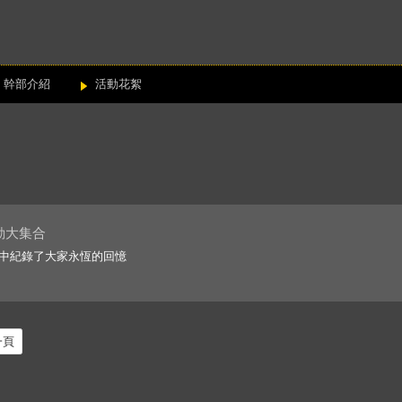
幹部介紹
活動花絮
動大集合
中紀錄了大家永恆的回憶
一頁