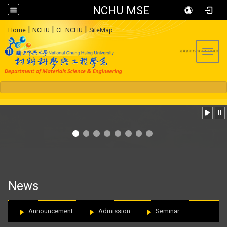
NCHU MSE
:::
|
|
|
Home
NCHU
CE NCHU
SiteMap
Toggl
:::
News
Announcement
Admission
Seminar