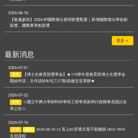
2026-06-16
【敬邀參與】2026 IIP國際傑出發明家獎甄選｜新增國際傑出學術創
新獎、國際產學創新獎
更多→
最新消息
2026-07-31
【博士生教育部獎學金】★115學年度教育部博士生獎學金
重要
開始申請，文件請於8/5(三)17點前繳交至系辦★
2026-07-22
☆國立中興大學材料科學與工程學系新聘行政辦事員面試名
重要
單公告☆
2026-07-16
系上
穿透式電子顯微鏡
重要
熱門
2026.08.10-13
B1
(JEOL-TEM)
見習課程