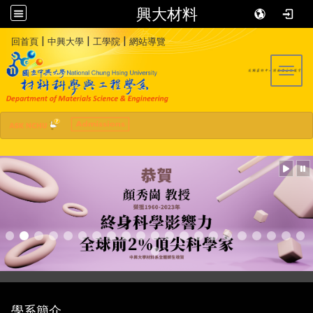
興大材料
:::
|
|
|
回首頁
中興大學
工學院
網站導覽
Toggl
學系簡介