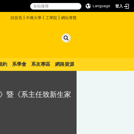
Language
登入
:::
|
|
|
回首頁
中興大學
工學院
網站導覽
預約
系學會
系友專區
網路資源
會》暨《系主任致新生家