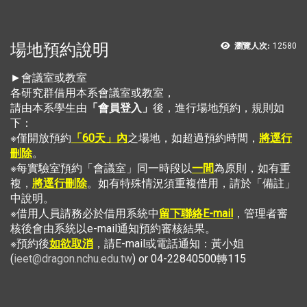
場地預約說明
瀏覽人次:
12580
►會議室或教室
各研究群借用本系會議室或教室，
請由本系學生由
「會員登入」
後，進行場地預約，規則如
下：
※僅開放預約
「60天」內
之場地，如超過預約時間，
將逕行
刪除
。
※每實驗室預約「會議室」同一時段以
一間
為原則，如有重
複，
將逕行刪除
。如有特殊情況須重複借用，請於「備註」
中說明。
※借用人員請務必於借用系統中
留下聯絡E-mail
，管理者審
核後會由系統以e-mail通知預約審核結果。
※預約後
如欲取消
，請E-mail或電話通知：黃小姐
(
ieet@dragon.nchu.edu.tw
) or 04-22840500轉115