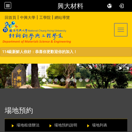
興大材料
:::
|
|
|
回首頁
中興大學
工學院
網站導覽
Toggl
114級新鮮人你好：恭喜你更歡迎你的加入！
:::
場地預約
場地租借辦法
場地預約說明
場地列表