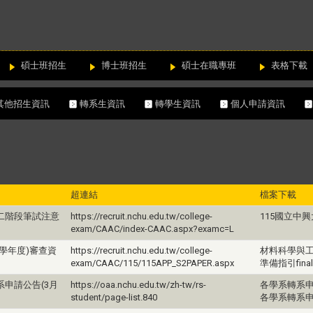
碩士班招生
博士班招生
碩士在職專班
表格下載
其他招生資訊
轉系生資訊
轉學生資訊
個人申請資訊
超連結
檔案下載
二階段筆試注意
https://recruit.nchu.edu.tw/college-
115國立中
exam/CAAC/index-CAAC.aspx?examc=L
5學年度)審查資
https://recruit.nchu.edu.tw/college-
材料科學與工
exam/CAAC/115/115APP_S2PAPER.aspx
準備指引final
系申請公告(3月
https://oaa.nchu.edu.tw/zh-tw/rs-
各學系轉系申
student/page-list.840
各學系轉系申