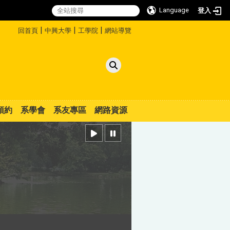
Language
登入
:::
|
|
|
回首頁
中興大學
工學院
網站導覽
預約
系學會
系友專區
網路資源