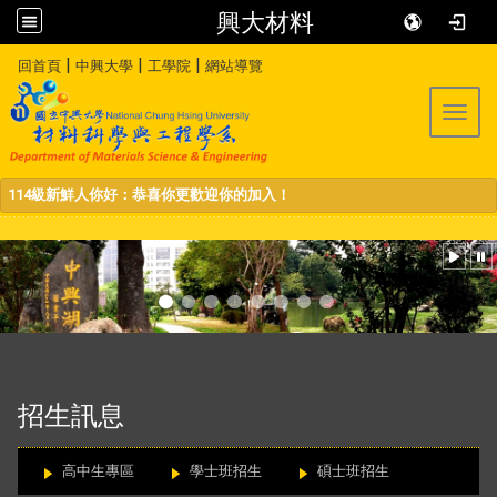
興大材料
:::
|
|
|
回首頁
中興大學
工學院
網站導覽
Toggl
114級新鮮人你好：恭喜你更歡迎你的加入！
:::
招生訊息
高中生專區
學士班招生
碩士班招生