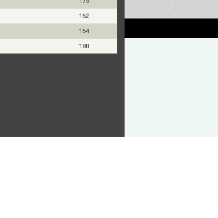
175
162
164
188