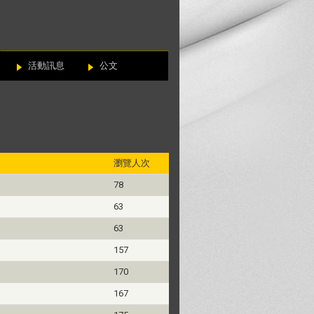
活動訊息
公文
瀏覽人次
78
63
63
157
170
167