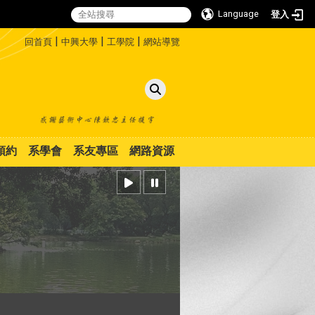
Language
登入
:::
|
|
|
回首頁
中興大學
工學院
網站導覽
預約
系學會
系友專區
網路資源