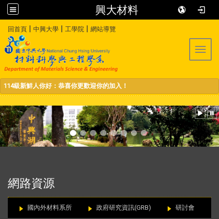
興大材料
:::
|
|
|
回首頁
中興大學
工學院
網站導覽
Toggl
114級新鮮人你好：恭喜你更歡迎你的加入！
:::
網路資源
國內外材料系所
政府研究資訊(GRB)
研討會