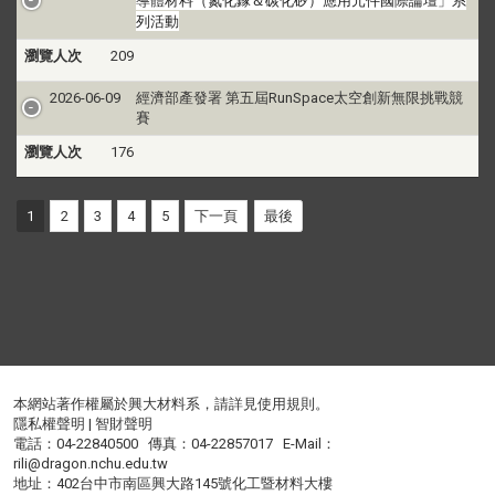
導體材料（氮化鎵＆碳化矽）應用元件國際論壇」系
列活動
瀏覽人次
209
2026-06-09
經濟部產發署 第五屆RunSpace太空創新無限挑戰競
賽
瀏覽人次
176
1
2
3
4
5
下一頁
最後
本網站著作權屬於興大材料系，請詳見
使用規則
。
隱私權聲明
|
智財聲明
電話：04-22840500 傳真：04-22857017 E-Mail：
rili@dragon.nchu.edu.tw
地址：402台中市南區興大路145號化工暨材料大樓