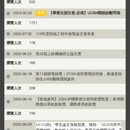
瀏覽人次
330
2025-02-20
【畢業生請注意-必填】UCAN職能診斷問卷
重要
瀏覽人次
1721
2026-07-02
115年度防蝕工程年會暨論文發表會
瀏覽人次
178
2026-06-23
第23屆上銀機械碩士論文獎
瀏覽人次
189
2026-06-18
第11屆聯電綠獎｜07/04 南部實體說明會，敬邀貴校
師生/USR團隊踴躍參與
瀏覽人次
208
2026-06-16
【敬邀參與】2026 IIP國際傑出發明家獎甄選｜新增國
際傑出學術創新獎、國際產學創新獎
瀏覽人次
199
四
「學生論文海報競賽」徵稿
「
功率半
2026-06-09
10/15(
)
-
2026