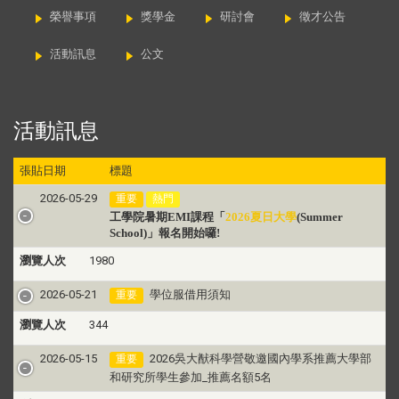
榮譽事項
獎學金
研討會
徵才公告
活動訊息
公文
活動訊息
張貼日期
標題
2026-05-29
重要
熱門
工學院暑期EMI課程
「
2026夏日大學
(Summer
School)
」
報名開始囉!
瀏覽人次
1980
2026-05-21
學位服借用須知
重要
瀏覽人次
344
2026-05-15
2026吳大猷科學營敬邀國內學系推薦大學部
重要
和研究所學生參加_推薦名額5名