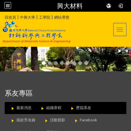
興大材料
:::
|
|
|
回首頁
中興大學
工學院
網站導覽
Toggl
:::
系友專區
最新消息
組織章程
歷屆系友
捐款芳名錄
活動剪影
Facebook