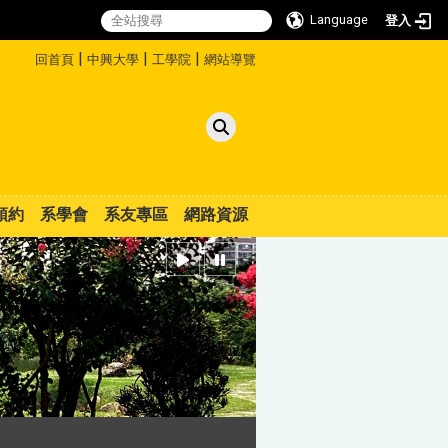
Language
登入
:::
|
|
|
回首頁
中興大學
工學院
網站導覽
預約
系學會
系友專區
網路資源