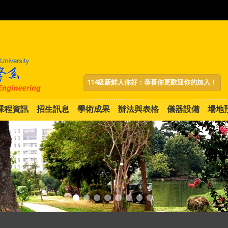
:::
114級新鮮人你好：恭喜你更歡迎你的加入！
課程資訊
招生訊息
學術成果
辦法與表格
儀器設備
場地