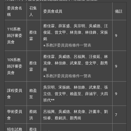
委員會名
召集
委員會成員
備註
稱
人
蔡佳霖
、薛富盛
、吳宗明
、吳威德、
汪
110系教
蔡佳
俊延
、曾文甲
、林克偉、林佳鋒、宋振
師評審委
9
霖
銘
員會
※
系教評委員資格條件一覽表
蔡佳霖、吳威德、呂福興、汪俊延、林
109系教
蔡佳
克偉、林佳鋒、武東星、曾文甲、顏秀
師評審委
9
霖
崗
員會
※
系教評委員資格條件一覽表
吳宗明、宋振銘、林佳鋒、武東星、張
課程委員
賴盈
立信、曾文甲、賴盈至、薛涵宇、大四
9
會
至
班代**
學術委員
蔡銘
呂福興、吳威德、林克偉、許薰丰、劉
7
會
洪
恒睿、蔡銘洪、顏秀崗
招生試務
蔡佳