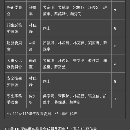
學術委員
許薰
吳宗明、吳威德、宋振銘、汪俊延、許
7
會
丰
薰丰、蔡銘洪
、顏秀崗
*
招生試務
林佳
同上
8
委員會
鋒
財務委員
呂福興、林孟昌、林克偉、劉恒睿、薛
林孟
5
會
涵宇
昌
人事及庶
賴盈
吳威德、汪俊延、曾文甲、蔡佳霖、賴
6
務委員會
至
盈至、薛富盛
安全衛生
林佳
同上
8
委員會
鋒
學生事務
吳宗明、宋振銘、林孟昌、張立信、許
吳宗
7
委員會
薰丰、蔡銘洪、顏秀崗
明
*：111及112學年度院委員。**：學生代表。
109及110
學年度各委員會成員及召集人：
系主任
-蔡佳霖