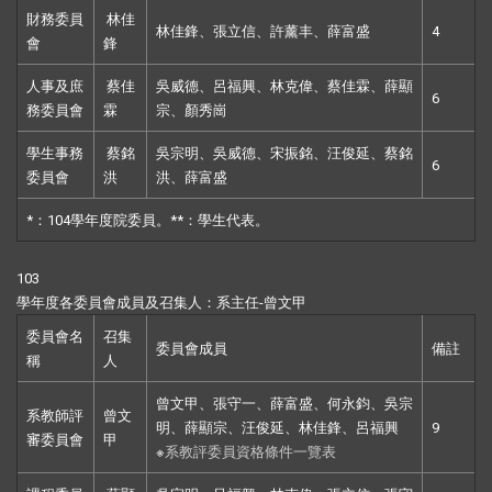
財務委員
林佳
林佳鋒、張立信、許薰丰、薛富盛
4
會
鋒
人事及庶
蔡佳
吳威德、呂福興、林克偉、蔡佳霖、薛顯
6
務委員會
霖
宗、顏秀崗
學生事務
蔡銘
吳宗明、吳威德、宋振銘、汪俊延、蔡銘
6
委員會
洪
洪、薛富盛
*：104學年度院委員。**：學生代表。
103
學年度各委員會成員及召集人：系主任
-
曾文甲
委員會名
召集
委員會成員
備註
稱
人
曾文甲、張守一、薛富盛、何永鈞、吳宗
系教師評
曾文
明、薛顯宗、汪俊延、林佳鋒、呂福興
9
審委員會
甲
※
系教評委員資格條件一覽表