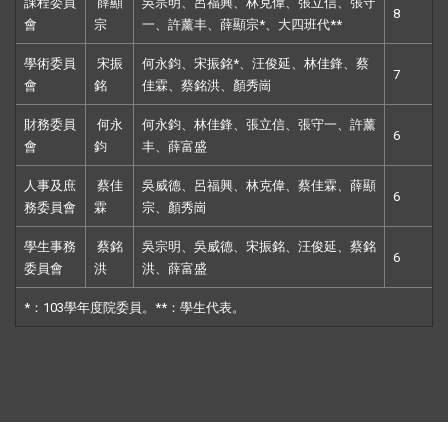
課程委員
薛顯
吳宗明、呂福興、林克偉、張立信、張守
8
會
宗
一、許薰丰、薛顯宗*、大四班代**
學術委員
宋振
何永鈞、宋振銘*、汪俊延、林佳鋒、蔡
7
會
銘
佳霖、蔡銘洪、顏秀崗
財務委員
何永
何永鈞、林佳鋒、張立信、張守一、許薰
6
會
鈞
丰、薛富盛
人事及庶
蔡佳
吳威德、呂福興、林克偉、蔡佳霖、薛顯
6
務委員會
霖
宗、顏秀崗
學生事務
蔡銘
吳宗明、吳威德、宋振銘、汪俊延、蔡銘
6
委員會
洪
洪、薛富盛
*：103學年度院委員。**：學生代表。