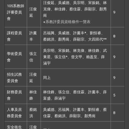
汪俊延、吳威德、吳宗明、宋振銘、林
105系教師
汪俊
克偉、林佳鋒、蔡佳霖、薛顯宗、顏秀
評審委員
9
延
崗
會
※
系教評委員資格條件一覽表
課程委員
許薰
呂福興、吳威德、許薰丰*、劉恒睿、
8
會
丰
蔡銘洪、顏秀崗、薛顯宗、大四班代**
吳宗明、宋振銘、林克偉、林佳鋒、武
學術委員
張立
東星、張立信*、曾文甲、賴盈至、薛
9
會
信
涵宇
招生試務
汪俊
同上
9
委員會
延
財務委員
林佳
林佳鋒、張立信、蔡佳霖、許薰丰、薛
5
會
鋒
富盛、薛涵宇
人事及庶
蔡銘
吳威德、呂福興、許薰丰、劉恒睿、蔡
8
務委員會
洪
佳霖、蔡銘洪、薛顯宗、顏秀崗
安全衛生
汪俊