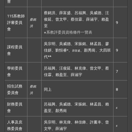
會
蔡銘洪、薛富盛、呂福興、吳威德、汪
115系教師
俊延、曾文甲、蔡佳霖、薛涵宇、賴盈
蔡銘
評審委員
9
至
洪
會
※
系教評委員資格條件一覽表
吳宗明、吳威德、宋振銘、林孟昌、廖
課程委員
佳妍、劉恒睿
、
、顏秀崗、大四班
9
*
薛富盛
會
代**
學術委員
呂福興、汪俊延、林克偉、曾文甲、蔡
7
會
佳霖、賴盈至、薛涵宇
招生試務
蔡銘
同上
8
委員會
洪
財務委員
呂福興、吳威德、宋振銘、林孟昌、賴
6
會
盈至、顏秀崗
人事及庶
吳宗明、林克偉、林佳鋒、許薰丰、曾
6
務委員會
文甲、薛涵宇