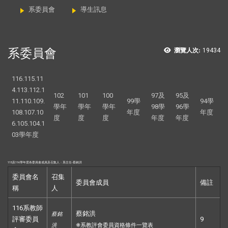
系委員會
導生訊息
系委員會
瀏覽人次:
19434
116.115.11
4.113.112.1
102
101
100
97及
95及
11.110.109.
99學
94學
學年
學年
學年
98學
96學
108.107.10
年度
年度
度
度
度
年度
年度
6.105.104.1
03學年度
115及116
學年度各委員會成員及召集人：
系主任
-蔡銘洪
委員會名
召集
委員會成員
備註
稱
人
116系教師
蔡銘洪
蔡銘
評審委員
9
※
洪
系教評會委員資格條件一覽表