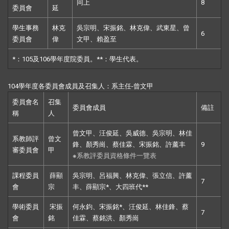
同上
8
委員會
延
學生事務
林克
吳宗明、宋振銘、林克偉、武東星、曾
6
委員會
偉
文甲、賴盈至
*：105及106學年度院委員。**：學生代表。
104
學年度各委員會成員及召集人：系主任
-
曾文甲
委員會名
召集
委員會成員
備註
稱
人
曾文甲、汪俊延、吳威德、吳宗明、林佳
系教師評
曾文
鋒、顏秀崗、蔡佳霖、宋振銘、許薰丰
9
審委員會
甲
※
系教評委員資格條件一覽表
課程委員
薛顯
吳宗明、呂福興、林克偉、張立信、許薰
7
會
宗
丰、薛顯宗*、大四班代**
學術委員
宋振
何永鈞、宋振銘*、汪俊延、林佳鋒、蔡
7
會
銘
佳霖、蔡銘洪、顏秀崗