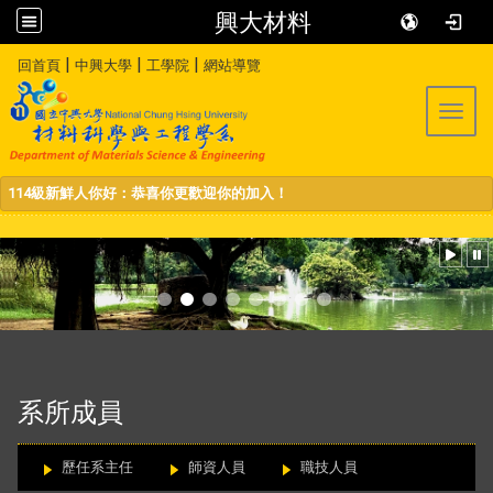
興大材料
:::
|
|
|
回首頁
中興大學
工學院
網站導覽
Toggl
114級新鮮人你好：恭喜你更歡迎你的加入！
:::
系所成員
歷任系主任
師資人員
職技人員