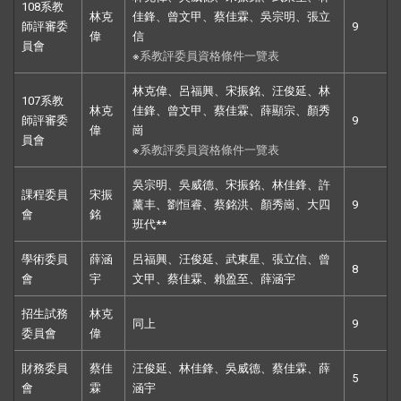
108系教
林克
佳鋒、曾文甲、蔡佳霖、吳宗明、張立
師評審委
9
偉
信
員會
※
系教評委員資格條件一覽表
林克偉、呂福興、宋振銘、汪俊延、林
107系教
林克
佳鋒、曾文甲、蔡佳霖、薛顯宗、顏秀
師評審委
9
偉
崗
員會
※
系教評委員資格條件一覽表
吳宗明、吳威德、宋振銘、林佳鋒、許
課程委員
宋振
薰丰、劉恒睿、蔡銘洪、顏秀崗、大四
9
會
銘
班代**
學術委員
薛涵
呂福興、汪俊延、武東星、張立信、曾
8
會
宇
文甲、蔡佳霖、賴盈至、薛涵宇
招生試務
林克
同上
9
委員會
偉
財務委員
蔡佳
汪俊延、林佳鋒、吳威德、蔡佳霖、薛
5
會
霖
涵宇