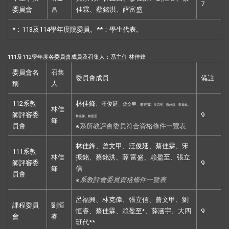
7
委員會
佳霖、蔡銘洪、薛富盛
昌
*：113及114學年度院委員。**：學生代表。
111及112
學年度各委員會成員及召集人：
系主任
-林佳鋒
委員會名
召集
委員會成員
備註
稱
人
112系教
林佳鋒
、汪俊延
、曾文甲
、蔡佳霖
、吳宗明
、蔡銘洪
、宋振銘
、
林佳
師評審委
9
林克偉
、賴盈至
鋒
員會
※
系所教評會委員符合資格條件一覽表
林佳鋒、曾文甲、汪俊延、蔡佳霖、宋
111系教
林佳
振銘、蔡銘洪、薛 富盛、賴盈至、張立
師評審委
9
鋒
信
員會
※
系教評會委員資格條件一覽表
呂福興、林克偉、張立信、曾文甲、劉
課程委員
劉恒
恒睿、蔡佳霖、賴盈至
、薛涵宇、大四
9
*
會
睿
班代**