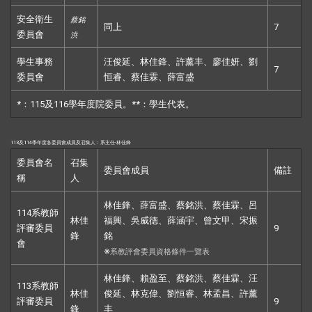
安全衛生
蔡銘
同上
7
委員會
洪
學生事務
汪俊延、林佳鋒、許薰丰、廖佳妍、劉
7
委員會
恒睿、蔡佳霖、薛富盛
*：115及116學年度院委員。**：學生代表。
113及114
學年度各委員會成員及召集人：
系主任
-林佳鋒
委員會名
召集
委員會成員
備註
稱
人
林佳鋒、薛富盛、蔡銘洪、蔡佳霖、呂
114系教師
林佳
福興、吳威德、薛涵宇、曾文甲、宋振
評審委員
9
鋒
銘
會
※
系教評會委員資格條件一覽表
林佳鋒、賴盈至、蔡銘洪、蔡佳霖、汪
113系教師
林佳
俊延、林克偉、劉恒睿、林孟昌、許薰
評審委員
9
鋒
丰