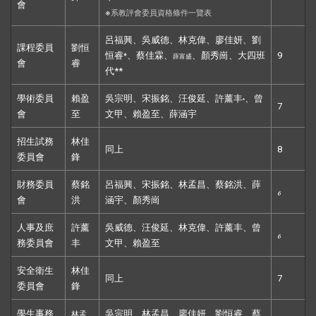
會
※
系教評會委員資格條件一覽表
呂福興、吳威德、林克偉、廖佳妍、劉
課程委員
劉恒
恒睿
、蔡佳霖、
、顏秀崗、大四班
9
*
薛富盛
會
睿
代**
學術委員
賴盈
吳宗明、宋振銘、汪俊延、許薰丰
、曾
*
7
會
至
文甲、賴盈至、薛涵宇
招生試務
林佳
同上
8
委員會
鋒
財務委員
蔡銘
呂福興、宋振銘、林孟昌、蔡銘洪、薛
6
會
洪
涵宇、顏秀崗
人事及庶
許薰
吳威德、汪俊延、林克偉、許薰丰、曾
6
務委員會
丰
文甲、賴盈至
安全衛生
林佳
同上
7
委員會
鋒
學生事務
吳宗明、林孟昌、廖佳妍、劉恒睿、蔡
林孟