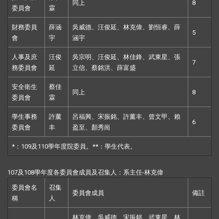
同上
8
委員會
霖
財務委員
薛涵
吳威德、汪俊延、林克偉、劉恒睿、薛
5
會
宇
涵宇
人事及庶
汪俊
吳宗明、汪俊延、林佳鋒、武東星、張
7
務委員會
延
立信、蔡銘洪、薛富盛
安全衛生
蔡佳
同上
8
委員會
霖
學生事務
許薰
呂福興、宋振銘、許薰丰、曾文甲、賴
6
委員會
丰
盈至、顏秀崗
*：109及110學年度院委員。**：學生代表。
107及108
學年度各委員會成員及召集人：
系主任
-林克偉
委員會名
召集
委員會成員
備註
稱
人
林克偉、吳威德、宋振銘、武東星、林