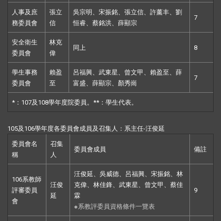
人事及庶
張立
吳宗明、宋振銘、張立信、許薰丰、劉
7
務委員會
信
恒睿、蔡銘洪、薛顯宗
安全衛生
林克
同上
8
委員會
偉
學生事務
賴盈
呂福興、武東星、曾文甲、賴盈至、薛
7
委員會
至
富盛、薛顯宗、顏秀崗
*：107及108學年度院委員。**：學生代表。
105及106
學年度各委員會成員及召集人：系主任
-汪俊延
委員會名
召集
委員會成員
備註
稱
人
汪俊延、吳威德、呂福興、宋振銘、林
106系教師
汪俊
克偉、林佳鋒、武東星、曾文甲、蔡佳
評審委員
9
延
霖
會
※
系教評委員資格條件一覽表