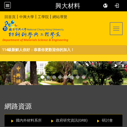
興大材料
:::
|
|
|
回首頁
中興大學
工學院
網站導覽
Toggl
114級新鮮人你好：恭喜你更歡迎你的加入！
:::
網路資源
國內外材料系所
政府研究資訊(GRB)
研討會