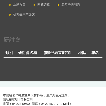
活動報名
問卷調查
歷年學術演講
研究生畢業論文
研討會
類別
研討會名稱
(開始/結束)時間
地點
報名
本網站著作權屬於興大材料系，請詳見
使用規則
。
隱私權聲明
|
智財聲明
電話：04-22840500 傳真：04-22857017 E-Mail：