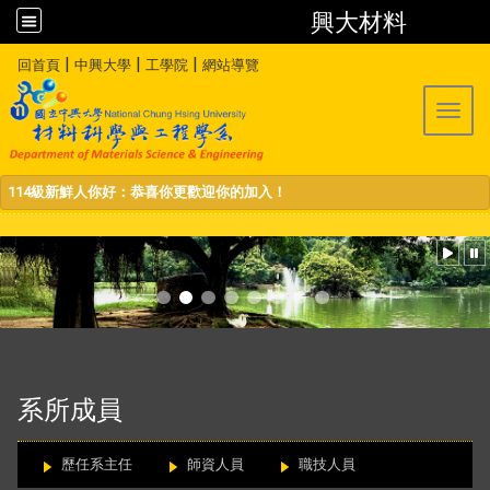
興大材料
:::
|
|
|
回首頁
中興大學
工學院
網站導覽
Toggl
114級新鮮人你好：恭喜你更歡迎你的加入！
:::
系所成員
歷任系主任
師資人員
職技人員