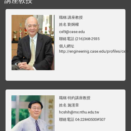
講座教授
職稱
講座教授
姓名
劉炯權
cxl9@case.edu
聯絡電話
(216)368-2935
個人網址
http://engineering.case.edu/profiles/cxl9
職稱
特約講座教授
姓名
施漢章
hcshih@mx.nthu.edu.tw
聯絡電話
04-22840500#507