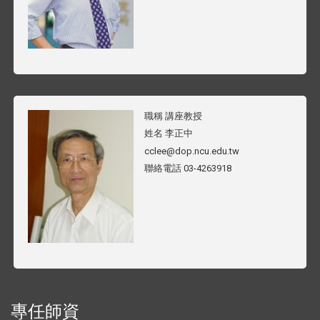
職稱
講座教授
姓名
李正中
cclee@dop.ncu.edu.tw
聯絡電話
03-4263918
專任師資