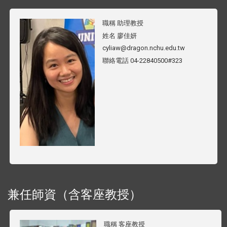
職稱
助理教授
姓名
廖佳妍
cyliaw@dragon.nchu.edu.tw
聯絡電話
04-22840500#323
兼任師資（含客座教授）
職稱
客座教授