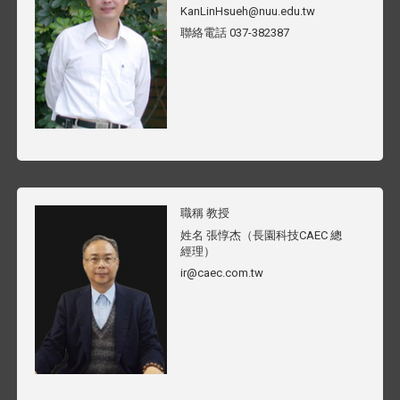
KanLinHsueh@nuu.edu.tw
聯絡電話
037-382387
職稱
教授
姓名
張惇杰（長園科技CAEC 總
經理）
ir@caec.com.tw