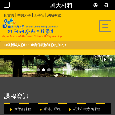
興大材料
:::
|
|
|
回首頁
中興大學
工學院
網站導覽
Toggl
114級新鮮人你好：恭喜你更歡迎你的加入！
:::
課程資訊
大學部課程
碩博班課程
碩士在職專班課程