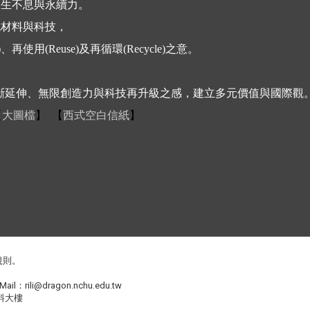
生生不息與永續力。
色材料與科技，
使用(Reuse)及再循環(Recycle)之意。
延伸、無限創造力與科技再升級之感，建立多元價值與國際觀
【
大圖檔
】 【
西式空白信紙
】
規則
。
Mail：
rili@dragon.nchu.edu.tw
料大樓