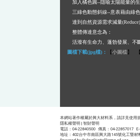
加入橘色圓--隱喻太陽能量的
三綠色動態斜線--意表藉由綠
達到自然資源需求減量(Reduce)、再
整體傳達意念為：
活潑有生命力、蓬勃發展、不斷
圖檔下載(jpg檔)：
【
小圖檔
】 
本網站著作權屬於興大材料系，請詳見
使用
隱私權聲明
|
智財聲明
電話：04-22840500 傳真：04-22857017 E-
地址：402台中市南區興大路145號化工暨材