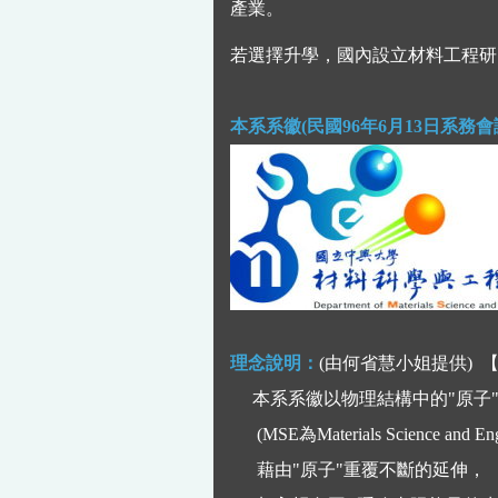
產業。
若選擇升學，國內設立材料工程研
本系系徽(民國96年6月13日系務會
理念說明：
(由何省慧小姐提供) 
本系系徽以物理結構中的"原子"
(MSE為Materials Science and En
藉由"原子"重覆不斷的延伸，