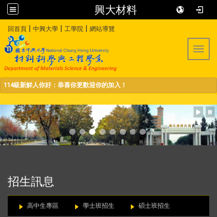
興大材料
:::
|
|
|
回首頁
中興大學
工學院
網站導覽
Toggl
114級新鮮人你好：恭喜你更歡迎你的加入！
:::
招生訊息
高中生專區
學士班招生
碩士班招生