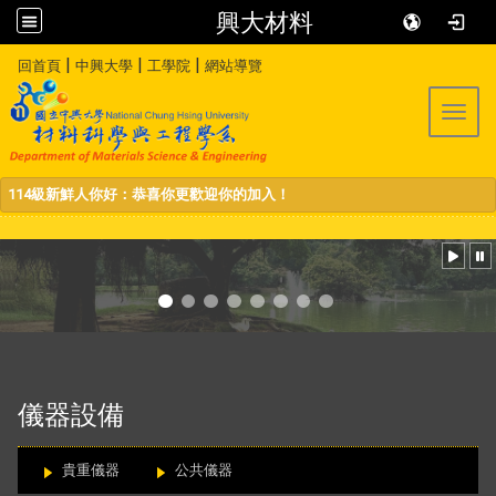
興大材料
:::
|
|
|
回首頁
中興大學
工學院
網站導覽
Toggl
114級新鮮人你好：恭喜你更歡迎你的加入！
:::
儀器設備
貴重儀器
公共儀器