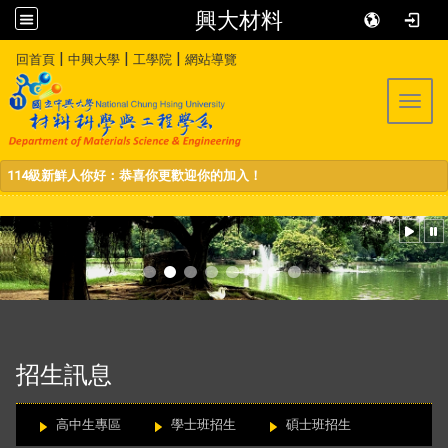
興大材料
:::
|
|
|
回首頁
中興大學
工學院
網站導覽
Toggl
114級新鮮人你好：恭喜你更歡迎你的加入！
:::
招生訊息
高中生專區
學士班招生
碩士班招生