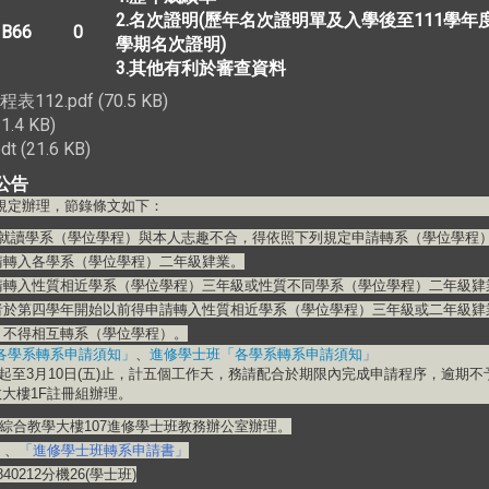
2.名次證明(歷年名次證明單及入學後至111學年
B66
0
學期名次證明)
3.其他有利於審查資料
2.pdf (70.5 KB)
.4 KB)
(21.6 KB)
公告
規定辦理，節錄條文如下：
為就讀學系（學位學程）與本人志趣不合，得依照下列規定申請轉系（學位學程
入各學系（學位學程）二年級肄業。
入性質相近學系（學位學程）三年級或性質不同學系（學位學程）二年級肄
第四學年開始以前得申請轉入性質相近學系（學位學程）三年級或二年級肄
不得相互轉系（學位學程）。
各學系轉系申請須知」
、
進修學士班「各學系轉系申請須知
」
一)起至3月10日(五)止，計五個工作天，務請配合於期限內完成申請程序，逾期
至行政大樓1F註冊組辦理。
綜合教學大樓107進修學士班教務辦公室辦理。
」
、
「進修學士班轉系申請書」
0212分機26(學士班)