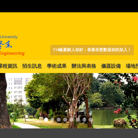
:::
114級新鮮人你好：恭喜你更歡迎你的加入！
課程資訊
招生訊息
學術成果
辦法與表格
儀器設備
場地