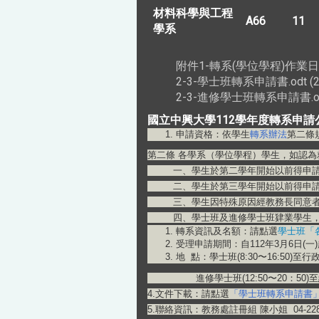
材料科學與工程
A66
11
學系
附件1-轉系(學位學程)作業日程表11
2-3-學士班轉系申請書.odt (21
2-3-進修學士班轉系申請書.odt 
國立中興大學112學年度轉系申請
申請資格：依學生
轉系辦法
第二條
第二條 各學系（學位學程）學生，如認
一、學生於第二學年開始以前得申請轉
二、學生於第三學年開始以前得申請轉
三、學生因特殊原因經教務長同意者於
四、學士班及進修學士班肄業學生，
轉系資訊及名額：請點選
學士班「
受理申請期間：自112年3月6日(
地 點：學士班(8:30〜16:50)
進修學士班(12:50〜20：50)至
4.文件下載：請點選
「學士班轉系申請書
5.聯絡資訊：教務處註冊組 陳小姐 04-2284