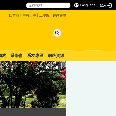
Language
登入
:::
|
|
|
回首頁
中興大學
工學院
網站導覽
預約
系學會
系友專區
網路資源