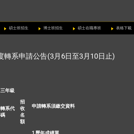
碩士班招生
博士班招生
碩士在職專班
表格下載
度轉系申請公告(3月6日至3月10日止)
三年級
招
申請轉系須繳交資料
轉系代
收
碼
名
額
1.歷年成績單