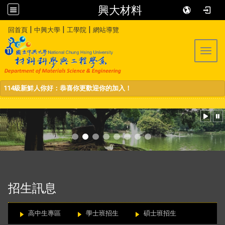
興大材料
:::
|
|
|
回首頁
中興大學
工學院
網站導覽
Toggl
114級新鮮人你好：恭喜你更歡迎你的加入！
:::
招生訊息
高中生專區
學士班招生
碩士班招生