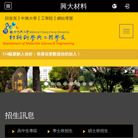
興大材料
:::
|
|
|
回首頁
中興大學
工學院
網站導覽
Toggl
114級新鮮人你好：恭喜你更歡迎你的加入！
:::
招生訊息
高中生專區
學士班招生
碩士班招生