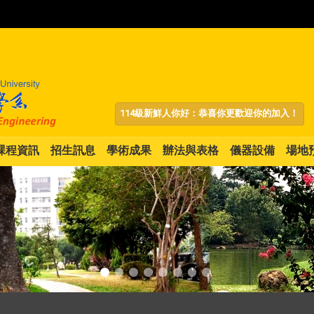
:::
114級新鮮人你好：恭喜你更歡迎你的加入！
課程資訊
招生訊息
學術成果
辦法與表格
儀器設備
場地