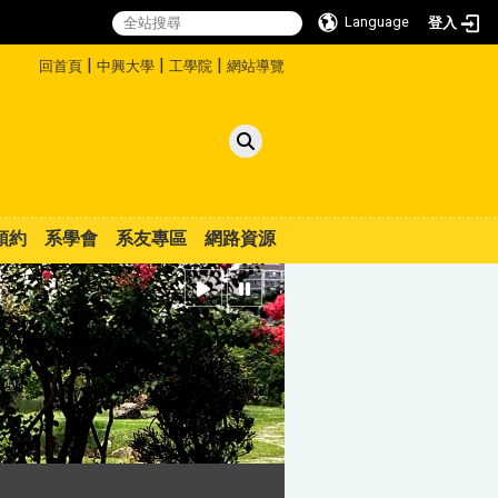
Language
登入
:::
|
|
|
回首頁
中興大學
工學院
網站導覽
預約
系學會
系友專區
網路資源