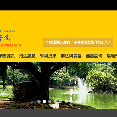
:::
114級新鮮人你好：恭喜你更歡迎你的加入！
課程資訊
招生訊息
學術成果
辦法與表格
儀器設備
場地