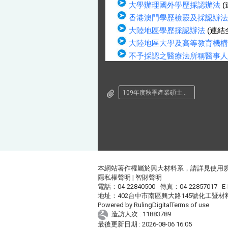
大學辦理國外學歷採認辦法
(
香港澳門學歷檢覈及採認辦法
大陸地區學歷採認辦法
(連結
大陸地區大學及高等教育機構
不予採認之醫療法所稱醫事人
109年度秋季產業碩士專班招生簡章
本網站著作權屬於興大材料系，請詳見
使用
隱私權聲明
|
智財聲明
電話：04-22840500 傳真：04-22857017 E-
地址：402台中市南區興大路145號化工暨材
Powered by
RulingDigital
Terms of use
造訪人次 : 11883789
最後更新日期 :
2026-08-06 16:05