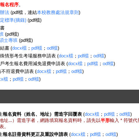
報名程序
。
辦法
(pdf檔，連結
本校教務處法規章則
)
定標準(摘錄)
(pdf檔)
書
班
(pdf檔)
碩士專班
(pdf檔)
書 (
docx檔
；
pdf檔
；
odf檔
)
殊情形考生考場服務申請表 (
docx檔
；
pdf檔
；
odf檔
)
戶考生報名費用減免退費申請表 (
docx檔
；
pdf檔
；
odf檔
)
不符退費申請表 (
docx檔
；
pdf檔
；
odf檔
)
cx檔
；
pdf檔
；
odf檔
)
生
報名資料（姓名、地址）需造字回覆表
(
docx檔
；
pdf檔
；
odf檔
)
地址...）需造字者，網路填寫報名資料時，請先以
半形
輸入 * 符
表。
生
報名註冊資料更正及重設申請表
(
docx檔
；
pdf檔
；
odf檔
)