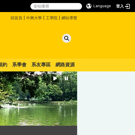
Language
登入
:::
|
|
|
回首頁
中興大學
工學院
網站導覽
預約
系學會
系友專區
網路資源