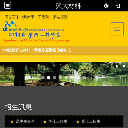
興大材料
:::
|
|
|
回首頁
中興大學
工學院
網站導覽
Toggl
114級新鮮人你好：恭喜你更歡迎你的加入！
:::
招生訊息
高中生專區
學士班招生
碩士班招生