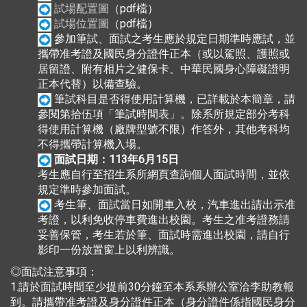
試場配置圖
（pdf檔）
試場位置圖
（pdf檔）
參加筆試、面試之考生應於規定日期準時應試，並
攜帶准考證及國民身分證件正本（或以駕照、護照或
居留證、附有相片之健保卡、中華民國身心障礙證明
正本代替）以備查驗。
筆試科目是否得使用計算機，已詳載於本簡章，請
參閱第拾伍項「筆試時間表」。除系所規定部分考科
得使用計算機（廠牌型號不限）作答外，其他考科均
不得攜帶計算機入場。
面試日期：113年6月15日
考生應自行至招生系所網頁查詢個人面試時間，並依
規定準時參加面試。
考生筆、面試當日如開車入校，汽車進出請出示准
考證，以利免收停車費進出校園。考生之准考證務請
妥善保管，考生若於筆、面試時需進出校園，請自行
影印一份放置窗上以利辨識。
◎面試注意事項：
1.請於面試時間至少提前30分鐘至本系系辦公室洽李助教報
到。請攜帶准考證及身分證件正本（身分證件係指國民身分