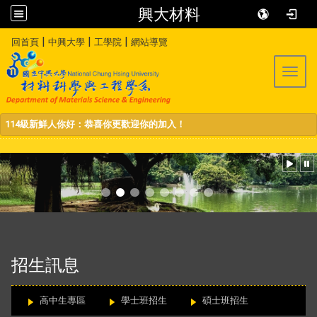
興大材料
:::
|
|
|
回首頁
中興大學
工學院
網站導覽
Toggl
114級新鮮人你好：恭喜你更歡迎你的加入！
:::
招生訊息
高中生專區
學士班招生
碩士班招生