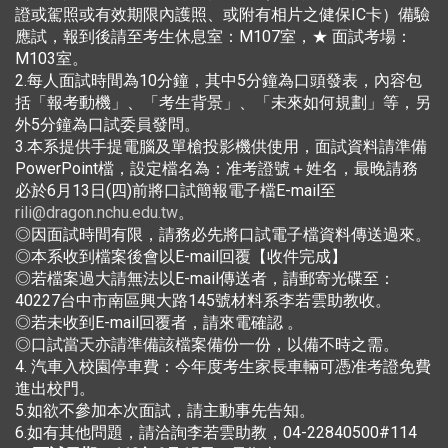
證或駕照或有效期限內護照、或附有相片之健保IC卡）備驗
應試，報到後請至考生休息室：M107室，★ 面試考場：
M103室。
2.每人面試時間為10分鐘，其中5分鐘為口頭發表，內容包
括「報考動機」、「考生背景」、「未來如何規劃」等，另
外5分鐘為口試委員發問。
3.本系提供手提電腦及單槍投影機供使用，面試資料請準備
PowerPoint檔，設定檔名為：准考證號＋姓名，最晚請務
必於6月13日(四)前將口試簡報電子檔E-mail至
rili@dragon.nchu.edu.tw
。
◎因面試時間有限，請務必先將口試電子檔資料傳送過來。
◎本系收到檔案後會以E-mail回覆【收件完成】
◎若檔案過大請無法以E-mail傳送者，請郵寄光碟至：
40227台中市南區興大路145號材料系李若雲助教收。
◎若未收到E-mail回覆者，請來電確認 。
◎口試當天亦請準備該檔案備份一份，以備不時之需。
4. 汽車入校園停車費：今年度考生家長車輛可憑准考證免費
進出校門。
5.如欲不參加本次面試，請主動事先告知。
6.如有其他問題，請洽詢李若雲助教，04-22840500#114