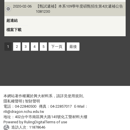
2020-02-06
【甄試遞補】本系109學年度碩甄招生第4次遞補公告
1081230
超連結
檔案下載
1
2
3
4
5
下一頁
最後
本網站著作權屬於興大材料系，請詳見
使用規則
。
隱私權聲明
|
智財聲明
電話：04-22840500 傳真：04-22857017 E-Mail：
rili@dragon.nchu.edu.tw
地址：402台中市南區興大路145號化工暨材料大樓
Powered by
RulingDigital
Terms of use
造訪人次 : 11878646