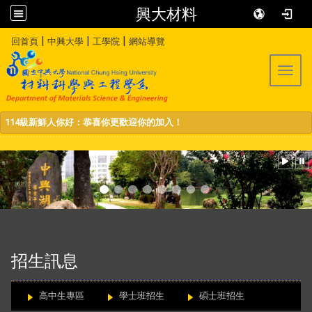
興大材料
:::
|
|
|
回首頁
中興大學
工學院
網站導覽
Toggl
114級新鮮人你好：恭喜你更歡迎你的加入！
:::
招生訊息
高中生專區
學士班招生
碩士班招生