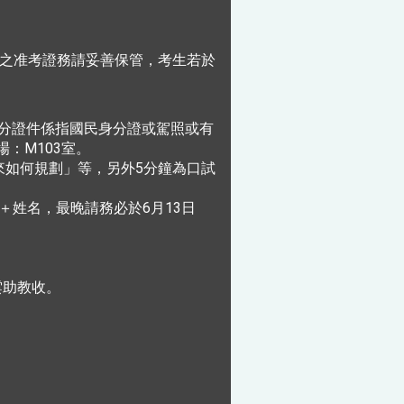
之准考證務請妥善保管，考生若於
身分證件係指國民身分證或駕照或有
：M103室。
來如何規劃」等，另外5分鐘為口試
號＋姓名，最晚請務必於6月13日
雲助教收。