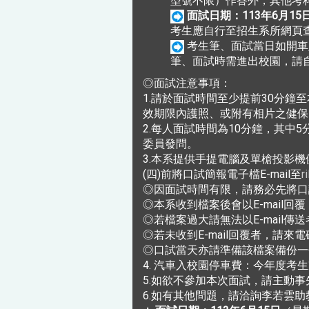
型號不限）作答外，其他考
面試日期：113年6月15
考生應自行至招生系所網頁
考生筆、面試當日如開車
筆、面試時需進出校園，請
◎面試注意事項：
1.請於面試時間至少提前30分
效期限內護照、或附有相片之健保I
2.每人面試時間為10分鐘，其
委員發問。
3.本系提供手提電腦及單槍投影機供
(四)前將口試簡報電子檔E-mail至
r
◎因面試時間有限，請務必先將口
◎本系收到檔案後會以E-mail回
◎若檔案過大請無法以E-mail傳
◎若未收到E-mail回覆者，請來電
◎口試當天亦請準備該檔案備份一
4. 汽車入校園停車費：今年度考
5.如欲不參加本次面試，請主動事
6.如有其他問題，請洽詢李若雲助教，0