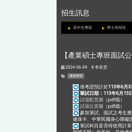
:::
招生訊息
高中生專區
學士班招生
【產業碩士專班面試公
2024-06-04
李若雲
產碩專班
准考證預計於
113年6月3
筆試日期：113年6月15
試場配置圖
（pdf檔）
試場位置圖
（pdf檔）
參加筆試、面試之考生應
健保卡、中華民國身心障礙
筆試科目是否得使用計算