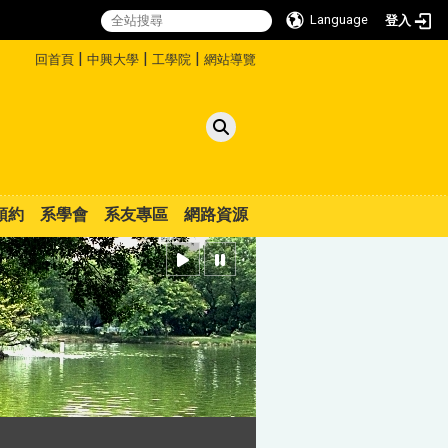
Language
登入
:::
|
|
|
回首頁
中興大學
工學院
網站導覽
預約
系學會
系友專區
網路資源