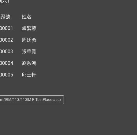
期六）
考證號
姓名
00001
孟繁蓉
00002
周廷彥
00003
張華鳳
00004
劉系鴻
00005
邱士軒
xam/IRM/113/113IM-F_TestPlace.aspx