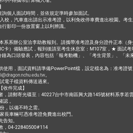
科均不得攜帶計算機入場。
日
查詢個人面試時間，並依規定準時參加面試。
入校，汽車進出請出示准考證，以利免收停車費進出校園。考生
自行影印一份放置窗上以利辨識。
鐘至本系系辦公室洽李助教報到。請攜帶准考證及身分證件正本（
C卡）備驗應試，報到後請至考生休息室：M107室，★ 面試考場
中5分鐘為口頭發表，內容包括「報考動機」、「考生背景」、「未
使用，面試資料請準備PowerPoint檔，設定檔名為：准考證
ili@dragon.nchu.edu.tw
。
試電子檔資料傳送過來。
覆【收件完成】
送者，請郵寄光碟至：40227台中市南區興大路145號材料系李若
確認 。
份，以備不時之需。
生家長車輛可憑准考證免費進出校門。
先告知。
4-22840500#114