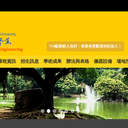
:::
114級新鮮人你好：恭喜你更歡迎你的加入！
課程資訊
招生訊息
學術成果
辦法與表格
儀器設備
場地