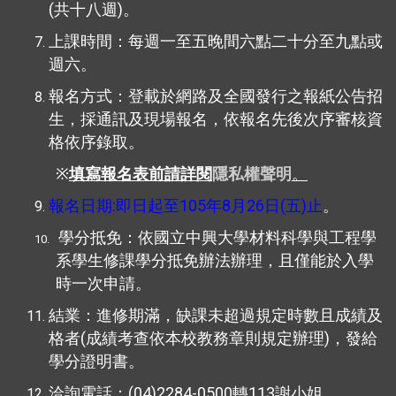
(
)
共十八週
。
上課時間：每週一至五晚間六點二十分至九點或
週六。
報名方式：登載於網路及全國發行之報紙公告招
生，採通訊及現場報名，依報名先後次序審核資
格依序錄取。
※
填寫報名表前請詳閱
隱私權聲明
。
:
105
8
26
(
)
報名日期
即日起至
年
月
日
五
止
。
學分抵免：依國立中興大學材料科學與工程學
10.
系學生修課學分抵免辦法辦理，且僅能於入學
時一次申請。
結業：進修期滿，缺課未超過規定時數且成績及
(
)
格者
成績考查依本校教務章則規定辦理
，發給
學分證明書。
(04)2284-0500
113
洽詢電話：
轉
謝小姐