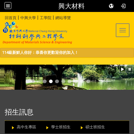
興大材料
:::
|
|
|
回首頁
中興大學
工學院
網站導覽
Toggl
114級新鮮人你好：恭喜你更歡迎你的加入！
:::
招生訊息
高中生專區
學士班招生
碩士班招生