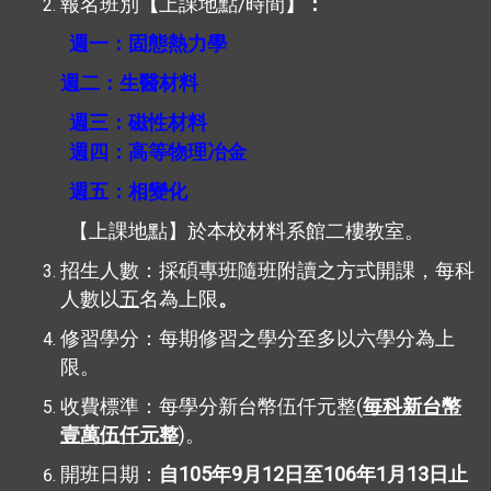
/
報名班別
【
上課地點
時間
】：
週一：固態熱力學
週二：生醫材料
週三：磁性材料
週四：高等物理冶金
週五
：相變化
【上課地點】於本校材料系館二樓教室。
招生人數：採碩專班隨班附讀之方式開課，每科
人數以
五
名為上限
。
修習學分：每期修習之學分至多以六學分為上
限。
(
收費標準：每學分新台幣伍仟元整
毎科新台幣
)
壹萬伍仟元整
。
105
9
12
106
1
13
開班日期：
自
年
月
日至
年
月
日止