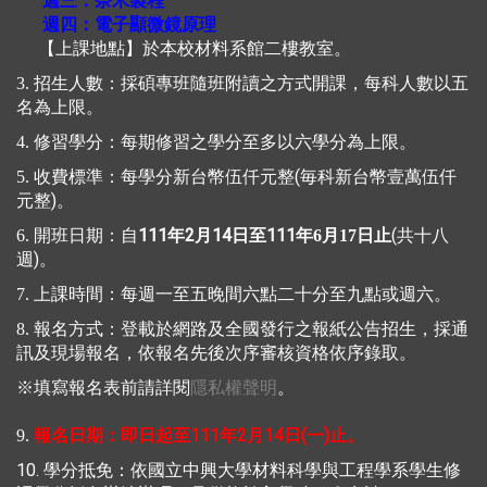
週三：
奈米製程
週四：
電子顯微鏡原理
【上課地點】於本校材料系館二樓教室。
3. 招生人數：採碩專班隨班附讀之方式開課，每科人數以五
名為上限。
4. 修習學分：每期修習之學分至多以六學分為上限。
(
5. 收費標準：每學分新台幣伍仟元整
毎科新台幣壹萬伍仟
)
元整
。
111
2
14
111
(
6. 開班日期：自
年
月
日至
年6
月17日止
共十八
)
週
。
7. 上課時間：每週一至五晚間六點二十分至九點或週六。
8. 報名方式：登載於網路及全國發行之報紙公告招生，採通
訊及現場報名，依報名先後次序審核資格依序錄取。
※填寫報名表前請詳閱
隱私權聲明
。
：
111
2
14
(
)
9.
報名日期
即日起至
年
月
日
一
止。
10.
學分抵免：依國立中興大學材料科學與工程學系學生修