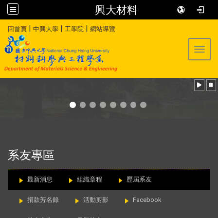
興大材料
:::
|
|
|
回首頁
中興大學
工學院
網站導覽
Toggl
:::
系友專區
最新消息
組織章程
歷屆系友
捐款芳名錄
活動剪影
Facebook