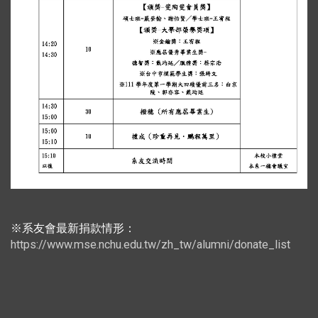
※系友會最新捐款情形：
https://www.mse.nchu.edu.tw/zh_tw/alumni/donate_list