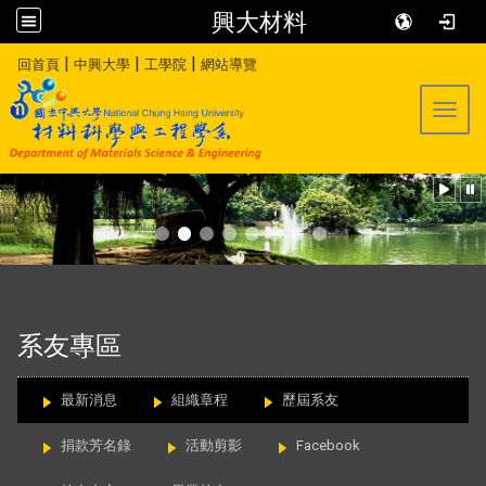
興大材料
:::
|
|
|
回首頁
中興大學
工學院
網站導覽
Toggl
:::
系友專區
最新消息
組織章程
歷屆系友
捐款芳名錄
活動剪影
Facebook