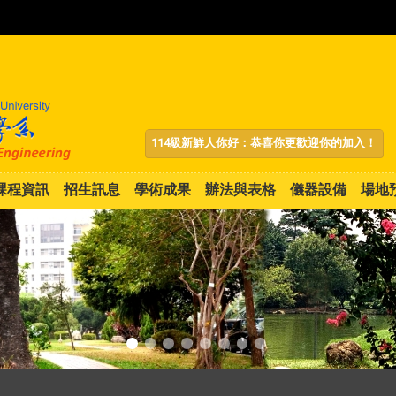
:::
114級新鮮人你好：恭喜你更歡迎你的加入！
課程資訊
招生訊息
學術成果
辦法與表格
儀器設備
場地