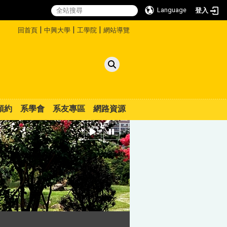
Language
登入
:::
|
|
|
回首頁
中興大學
工學院
網站導覽
預約
系學會
系友專區
網路資源