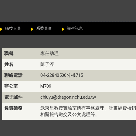
職技人員
系委員會
導生訊息
職稱
專任助理
姓名
陳子淳
聯絡電話
04-22840500分機715
辦公室
M709
電子郵件
chiuyu@dragon.nchu.edu.tw
負責業務
武東星教授實驗室所有事務處理、計畫經費核銷
相關報告繳交及公文處理等。