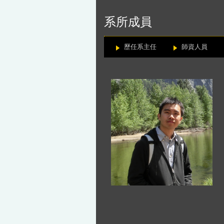
:::
系所成員
歷任系主任
師資人員