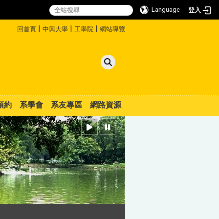
Language
登入
:::
|
|
|
回首頁
中興大學
工學院
網站導覽
預約
系學會
系友專區
網路資源