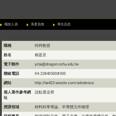
職技人員
系委員會
導生訊息
職稱
特聘教授
姓名
賴盈至
電子郵件
yclai@dragon.nchu.edu.tw
聯絡電話
04-22840500#300
網站
http://lai423.wixsite.com/advdevice
個人著作參考網
請點選這裡
址
授課領域
材料科學導論、半導體元件物理