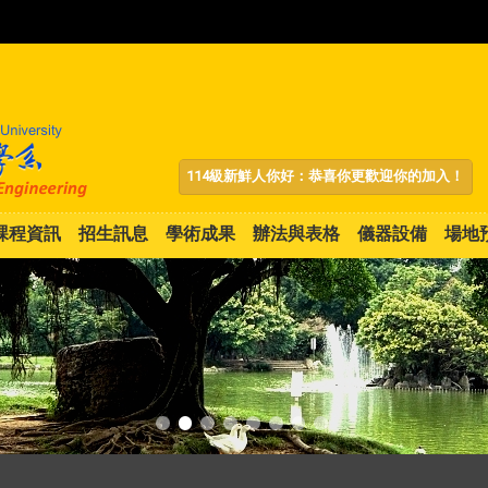
:::
114級新鮮人你好：恭喜你更歡迎你的加入！
課程資訊
招生訊息
學術成果
辦法與表格
儀器設備
場地