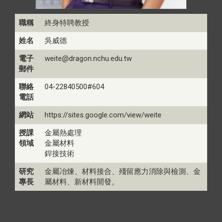
職稱
終身特聘教授
姓名
吳威德
電子
weite@dragon.nchu.edu.tw
郵件
聯絡
04-22840500#604
電話
網站
https://sites.google.com/view/weite
授課
金屬熱處理
領域
金屬材料
銲接技術
研究
金屬冶煉、材料接合、殘留應力消除與檢測、金
專長
屬材料、新材料開發。