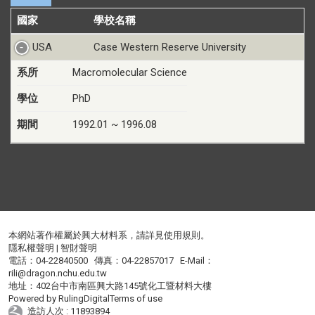
國家
學校名稱
USA
Case Western Reserve University
系所
Macromolecular Science
學位
PhD
期間
1992.01 ~ 1996.08
本網站著作權屬於興大材料系，請詳見
使用規則
。
隱私權聲明
|
智財聲明
電話：04-22840500 傳真：04-22857017 E-Mail：
rili@dragon.nchu.edu.tw
地址：402台中市南區興大路145號化工暨材料大樓
Powered by
RulingDigital
Terms of use
造訪人次 : 11893894