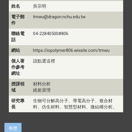
姓名
吳宗明
電子郵
tmwu@dragon.nchu.edu.tw
件
聯絡電
04-22840500#806
話
網站
https://iopolymer806.wixsite.com/tmwu
個人著
請點選這裡
作參考
網址
授課領
材料分析
域
繞射原理
研究專
生物可分解高分子、導電高分子、複合材
長
料、仿生材料、智慧型材料、微結構分析。
學歷