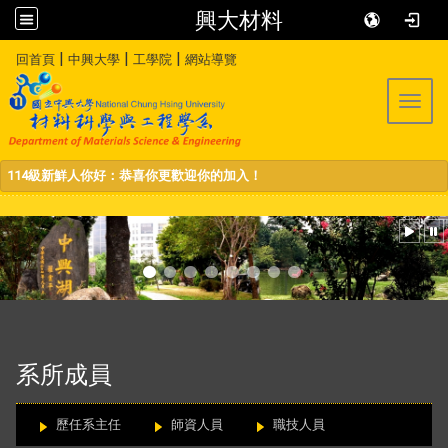
興大材料
:::
|
|
|
回首頁
中興大學
工學院
網站導覽
Toggl
114級新鮮人你好：恭喜你更歡迎你的加入！
:::
系所成員
歷任系主任
師資人員
職技人員