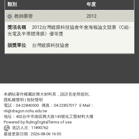
類別
年度
教師榮譽
2012
獎項名稱
2012台灣鍍膜科技協會年會海報論文競賽《C組-
光電及半導體薄膜》優等獎
頒獎單位
台灣鍍膜科技協會
本網站著作權屬於興大材料系，請詳見
使用規則
。
隱私權聲明
|
智財聲明
電話：04-22840500 傳真：04-22857017 E-Mail：
rili@dragon.nchu.edu.tw
地址：402台中市南區興大路145號化工暨材料大樓
Powered by
RulingDigital
Terms of use
造訪人次 : 11890762
最後更新日期 :
2026-08-06 16:05