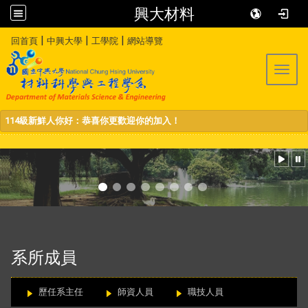
興大材料
:::
|
|
|
回首頁
中興大學
工學院
網站導覽
Toggl
114級新鮮人你好：恭喜你更歡迎你的加入！
:::
系所成員
歷任系主任
師資人員
職技人員