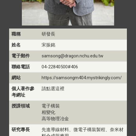
職稱
研發長
姓名
宋振銘
電子郵件
samsong@dragon.nchu.edu.tw
聯絡電話
04-22840500#406
網站
https://samsongm404.mystrikingly.com/
個人著作參
請點選這裡
考網址
授課領域
電子構裝
相變化
高等物理冶金
研究專長
先進導線材料、微電子構裝製程、奈米材
料合成與應用。