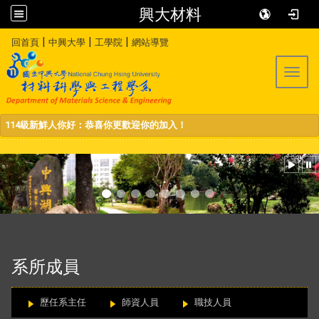
興大材料
:::
|
|
|
回首頁
中興大學
工學院
網站導覽
Toggl
114級新鮮人你好：恭喜你更歡迎你的加入！
:::
系所成員
歷任系主任
師資人員
職技人員