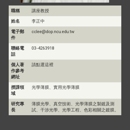
職稱
講座教授
姓名
李正中
電子郵
cclee@dop.ncu.edu.tw
件
聯絡電
03-4263918
話
個人著
請點選這裡
作參考
網址
授課領
光學薄膜、實用光學薄膜
域
研究專
薄膜光學、真空技術、光學薄膜之製鍍及測
長
試、干涉光學、光學工程、色彩相關之鍍膜。