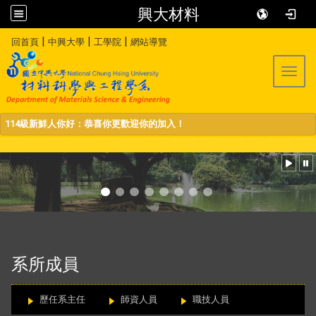
興大材料
:::
|
|
|
回首頁
中興大學
工學院
網站導覽
Toggl
114級新鮮人你好：恭喜你更歡迎你的加入！
:::
系所成員
歷任系主任
師資人員
職技人員