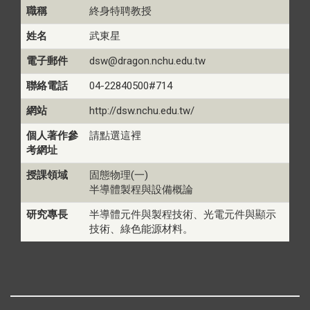
職稱
終身特聘教授
姓名
武東星
電子郵件
dsw@dragon.nchu.edu.tw
聯絡電話
04-22840500#714
網站
http://dsw.nchu.edu.tw/
個人著作參
請點選這裡
考網址
授課領域
固態物理(一)
半導體製程與設備概論
研究專長
半導體元件與製程技術、光電元件與顯示
技術、綠色能源材料。