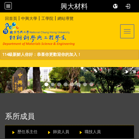
興大材料
:::
|
|
|
回首頁
中興大學
工學院
網站導覽
Toggl
114級新鮮人你好：恭喜你更歡迎你的加入！
:::
系所成員
歷任系主任
師資人員
職技人員