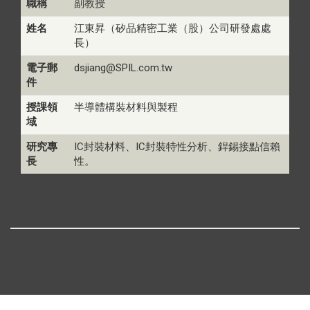
職稱
副教授
姓名
江東昇（矽品精密工業（股）公司研發處處
長）
電子郵
dsjiang@SPIL.com.tw
件
授課領
半導體構裝材料與製程
域
研究專
IC封裝材料、IC封裝特性分析、銲錫接點信賴
長
性。