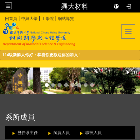
興大材料
:::
|
|
|
回首頁
中興大學
工學院
網站導覽
Toggl
114級新鮮人你好：恭喜你更歡迎你的加入！
:::
系所成員
歷任系主任
師資人員
職技人員