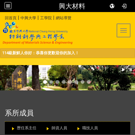
興大材料
:::
|
|
|
回首頁
中興大學
工學院
網站導覽
Toggl
114級新鮮人你好：恭喜你更歡迎你的加入！
:::
系所成員
歷任系主任
師資人員
職技人員