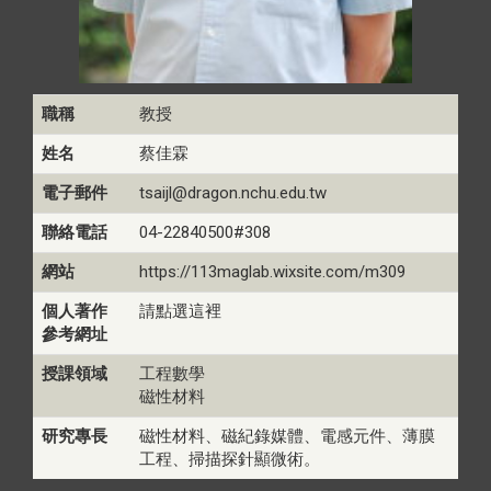
職稱
教授
姓名
蔡佳霖
電子郵件
tsaijl@dragon.nchu.edu.tw
聯絡電話
04-22840500#308
網站
https://113maglab.wixsite.com/m309
個人著作
請點選這裡
參考網址
授課領域
工程數學
磁性材料
研究專長
磁性材料、磁紀錄媒體、電感元件、薄膜
工程、掃描探針顯微術。