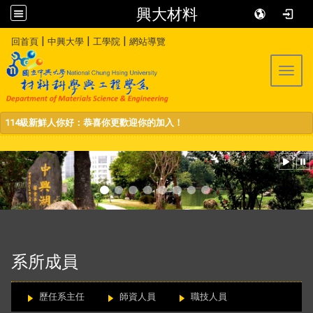
興大材料
:::
|
|
|
回首頁
中興大學
工學院
網站導覽
Toggl
114級新鮮人你好：恭喜你更歡迎你的加入！
:::
系所成員
歷任系主任
師資人員
職技人員