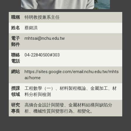
職稱
特聘教授兼系主任
姓名
蔡銘洪
電子
mhtsai@nchu.edu.tw
郵件
聯絡
04-22840500#303
電話
網站
https://sites.google.com/email.nchu.edu.tw/mhts
ai/home
授課
工程數學（一）、材料製程概論、金屬加工、材
領域
料分析與檢測
研究
高熵合金設計與開發、金屬材料結構與缺陷分
專長
析、機械性質與變形行為、相變化。