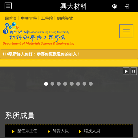
興大材料
:::
|
|
|
回首頁
中興大學
工學院
網站導覽
Toggl
114級新鮮人你好：恭喜你更歡迎你的加入！
:::
系所成員
歷任系主任
師資人員
職技人員