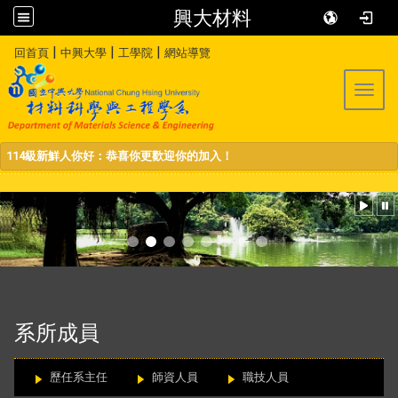
興大材料
:::
|
|
|
回首頁
中興大學
工學院
網站導覽
Toggl
114級新鮮人你好：恭喜你更歡迎你的加入！
:::
系所成員
歷任系主任
師資人員
職技人員