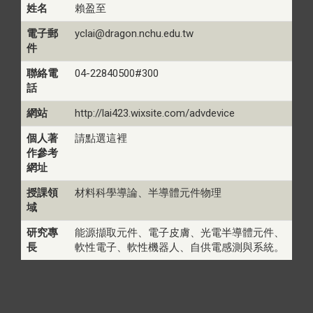
姓名
賴盈至
電子郵
yclai@dragon.nchu.edu.tw
件
聯絡電
04-22840500#300
話
網站
http://lai423.wixsite.com/advdevice
個人著
請點選這裡
作參考
網址
授課領
材料科學導論、半導體元件物理
域
研究專
能源擷取元件、電子皮膚、光電半導體元件、
長
軟性電子、軟性機器人、自供電感測與系統。