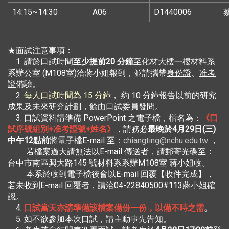
14:15~14:30
A06
D1440006
★面試注意事項：
1. 請於口試時間
至少提前20 分鐘
至化材大樓一樓材料系
系辦公室 (M108室)洽蔣小姐報到，並請攜帶
身份證
、
准考
證
備驗。
2.
每人口試時間為 15 分鐘
， 約 10 分鐘報告以前的研究
成果及未來研究計劃，餘由口試委員發問。
3. 口試資料請準備 PowerPoint 之電子檔，檔名為：
《口
試序號組別+准考證號+姓名》
，請務必
最晚於4月29日(三)
中午12點前
將電子檔E-mail 至：
chiangting@nchu.edu.tw
，
若檔案過大請無法以E-mail 傳送者，請郵寄光碟至：
台中市南區興大路145 號材料系系辦M108室 蔣小姐收。
本系於收到電子檔後會以E-mail 回覆【收件完成】，
若未收到E-mail 回覆者，請洽04-22840500#113蔣小姐確
認。
4.
口試當天亦請準備該檔案備份一份，以備不時之需
。
5. 如不欲參加本次口試，請主動事先告知。