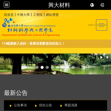
興大材料
:::
|
|
|
回首頁
中興大學
工學院
網站導覽
Toggl
114級新鮮人你好：恭喜你更歡迎你的加入！
:::
最新公告
公告事項
招生公告
專題演講